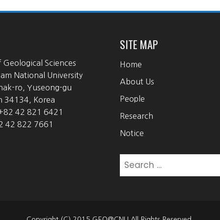
SITE MAP
f Geological Sciences
Home
m National University
About Us
hak-ro, Yuseong-gu
People
n 34134, Korea
 +82 42 821 6421
Research
2 42 822 7661
Notice
Search
for:
Copyright (C) 2015 GEO@CNU All Rights Reserved.