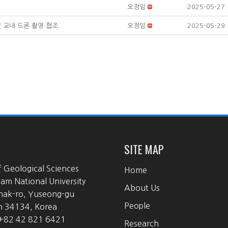
오정임
2025-05-27
내 및 교내 드론 촬영 협조
오정임
2025-05-29
SITE MAP
f Geological Sciences
Home
m National University
About Us
hak-ro, Yuseong-gu
People
n 34134, Korea
 +82 42 821 6421
Research