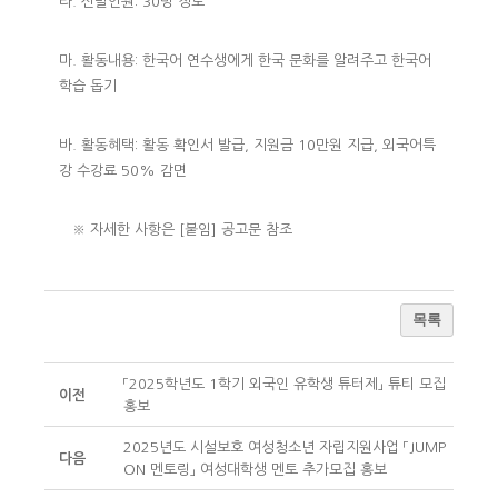
라. 선발인원: 30명 정도
마. 활동내용: 한국어 연수생에게 한국 문화를 알려주고 한국어
학습 돕기
바. 활동혜택: 활동 확인서 발급, 지원금 10만원 지급, 외국어특
강 수강료 50% 감면
※ 자세한 사항은 [붙임] 공고문 참조
목록
「2025학년도 1학기 외국인 유학생 튜터제」 튜티 모집
이전
홍보
2025년도 시설보호 여성청소년 자립지원사업 「JUMP
다음
ON 멘토링」 여성대학생 멘토 추가모집 홍보