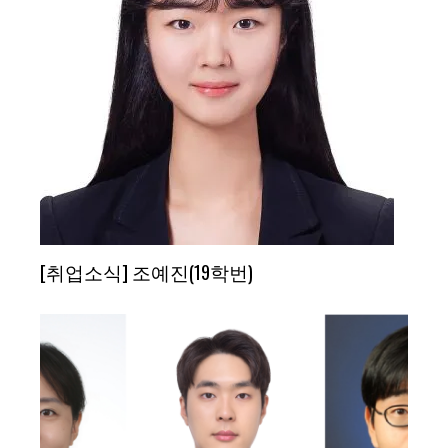
[취업소식] 조예진(19학번)