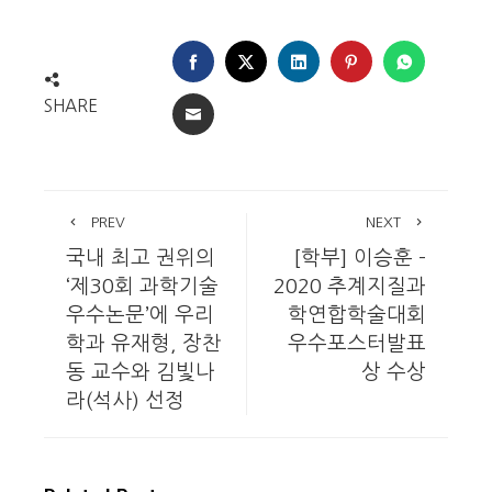
FACEBOOK
TWITTER
LINKEDIN
PINTEREST
WHATSA
SHARE
EMAIL
PREV
NEXT
국내 최고 권위의
[학부] 이승훈 –
‘제30회 과학기술
2020 추계지질과
우수논문’에 우리
학연합학술대회
학과 유재형, 장찬
우수포스터발표
동 교수와 김빛나
상 수상
라(석사) 선정