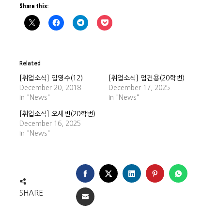
Share this:
Related
[취업소식] 임영수(12)
[취업소식] 엄건용(20학번)
December 20, 2018
December 17, 2025
In "News"
In "News"
[취업소식] 오세빈(20학번)
December 16, 2025
In "News"
FACEBOOK
TWITTER
LINKEDIN
PINTEREST
WHATSA
SHARE
EMAIL