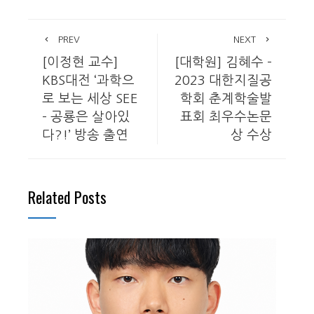
PREV
NEXT
[이정현 교수]
[대학원] 김혜수 –
KBS대전 ‘과학으
2023 대한지질공
로 보는 세상 SEE
학회 춘계학술발
– 공룡은 살아있
표회 최우수논문
다?!’ 방송 출연
상 수상
Related Posts