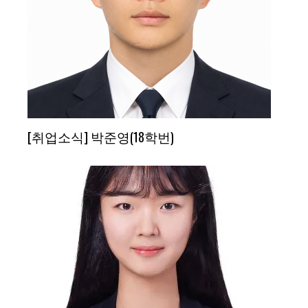
[취업소식] 박준영(18학번)