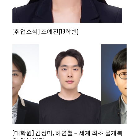
[취업소식] 조예진(19학번)
[대학원] 김정미, 하연철 – 세계 최초 물개복