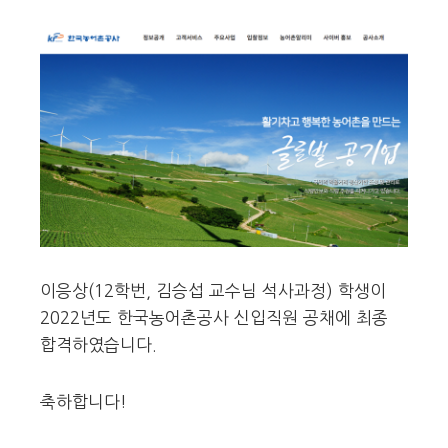
이응상(12학번, 김승섭 교수님 석사과정) 학생이
2022년도 한국농어촌공사 신입직원 공채에 최종
합격하였습니다.
축하합니다!