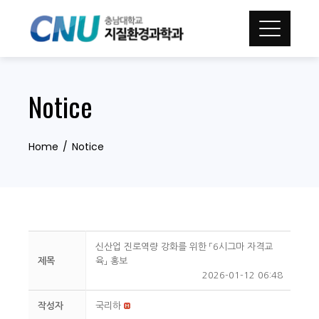
Skip
to
content
Notice
Home
Notice
신산업 진로역량 강화를 위한 「6시그마 자격교
제목
육」 홍보
2026-01-12 06:48
작성자
국리하