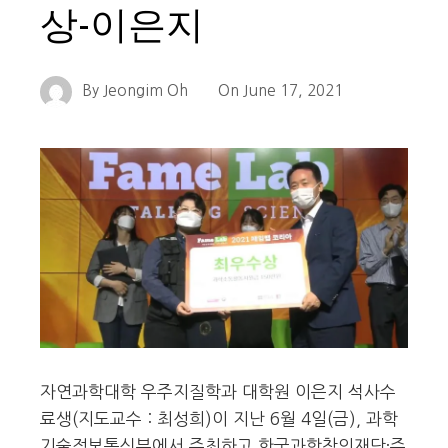
상-이은지
By
Jeongim Oh
On
June 17, 2021
자연과학대학 우주지질학과 대학원 이은지 석사수
료생(지도교수 : 최성희)이 지난 6월 4일(금), 과학
기술정보통신부에서 주최하고 한국과학창의재단·주